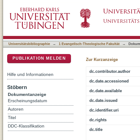
Lebensdeutung : die Bestattungspredigt in e
DSpace Repositorium (Manakin basiert)
Universitätsbibliographie
→
1 Evangelisch-Theologische Fakultät
→
Dokum
PUBLIKATION MELDEN
Zur Kurzanzeige
dc.contributor.author
Hilfe und Informationen
dc.date.accessioned
Stöbern
dc.date.available
Dokumentanzeige
dc.date.issued
Erscheinungsdatum
Autoren
dc.identifier.uri
Titel
dc.rights
DDC-Klassifikation
dc.title