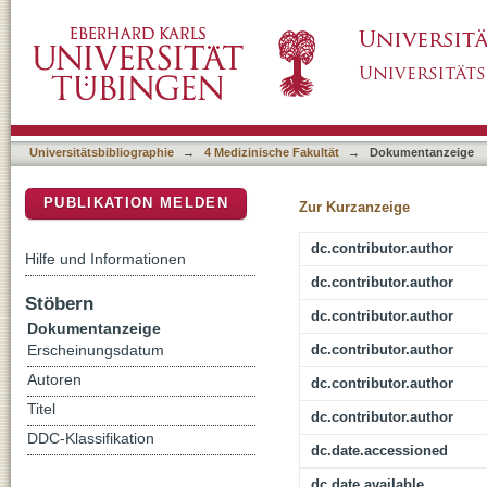
ICG fluorescence technique for the detection 
DSpace Repositorium (Manakin basiert)
prospective open-label clinical trial
Universitätsbibliographie
→
4 Medizinische Fakultät
→
Dokumentanzeige
PUBLIKATION MELDEN
Zur Kurzanzeige
dc.contributor.author
Hilfe und Informationen
dc.contributor.author
Stöbern
dc.contributor.author
Dokumentanzeige
dc.contributor.author
Erscheinungsdatum
Autoren
dc.contributor.author
Titel
dc.contributor.author
DDC-Klassifikation
dc.date.accessioned
dc.date.available