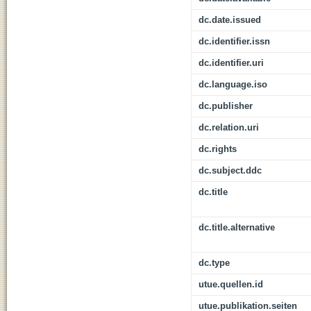
dc.date.issued
dc.identifier.issn
dc.identifier.uri
dc.language.iso
dc.publisher
dc.relation.uri
dc.rights
dc.subject.ddc
dc.title
dc.title.alternative
dc.type
utue.quellen.id
utue.publikation.seiten