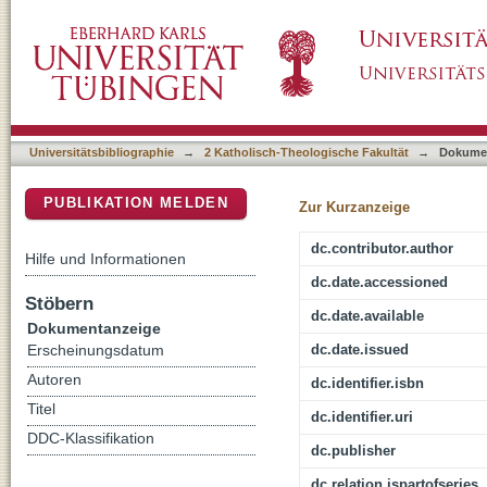
Kurze Einleitung in das Studium der Theologi
DSpace Repositorium (Manakin basiert)
Standpunct und das katholische System (Tüb
Apparat, Verzeichnissen und Registern. Anh
Vorlesungsmitschrift Wiehl 1845/46
Universitätsbibliographie
→
2 Katholisch-Theologische Fakultät
→
Dokume
PUBLIKATION MELDEN
Zur Kurzanzeige
dc.contributor.author
Hilfe und Informationen
dc.date.accessioned
Stöbern
dc.date.available
Dokumentanzeige
dc.date.issued
Erscheinungsdatum
Autoren
dc.identifier.isbn
Titel
dc.identifier.uri
DDC-Klassifikation
dc.publisher
dc.relation.ispartofseries