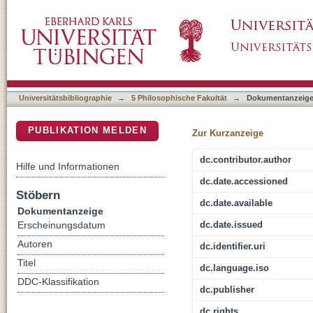
Canossa
DSpace Repositorium (Manakin basiert)
Universitätsbibliographie
→
5 Philosophische Fakultät
→
Dokumentanzeig
PUBLIKATION MELDEN
Zur Kurzanzeige
dc.contributor.author
Hilfe und Informationen
dc.date.accessioned
Stöbern
dc.date.available
Dokumentanzeige
dc.date.issued
Erscheinungsdatum
Autoren
dc.identifier.uri
Titel
dc.language.iso
DDC-Klassifikation
dc.publisher
dc.rights