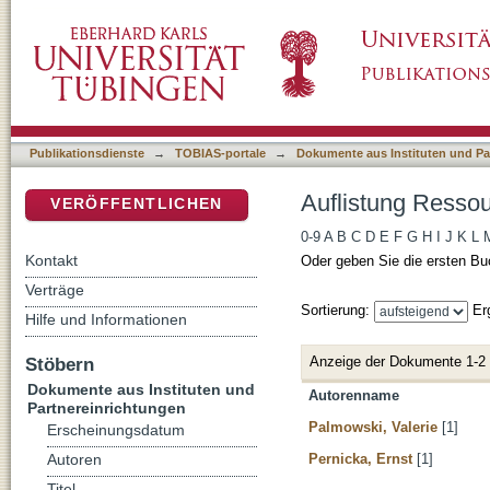
Auflistung RessourcenKulturen nach Autor
DSpace Repositorium (Manakin basiert)
Publikationsdienste
→
TOBIAS-portale
→
Dokumente aus Instituten und Pa
Auflistung Resso
VERÖFFENTLICHEN
0-9
A
B
C
D
E
F
G
H
I
J
K
L
Kontakt
Oder geben Sie die ersten Bu
Verträge
Sortierung:
Er
Hilfe und Informationen
Anzeige der Dokumente 1-2
Stöbern
Dokumente aus Instituten und
Autorenname
Partnereinrichtungen
Palmowski, Valerie
[1]
Erscheinungsdatum
Pernicka, Ernst
[1]
Autoren
Titel