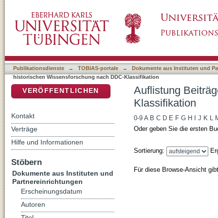
Auflistung Beiträge zur historischen Wissen
DSpace Repositorium (Manakin basiert)
Publikationsdienste
→
TOBIAS-portale
→
Dokumente aus Instituten und Pa
historischen Wissensforschung nach DDC-Klassifikation
Auflistung Beiträ
VERÖFFENTLICHEN
Klassifikation
Kontakt
0-9
A
B
C
D
E
F
G
H
I
J
K
L
Verträge
Oder geben Sie die ersten Bu
Hilfe und Informationen
Sortierung:
Er
Stöbern
Für diese Browse-Ansicht gib
Dokumente aus Instituten und
Partnereinrichtungen
Erscheinungsdatum
Autoren
Titel