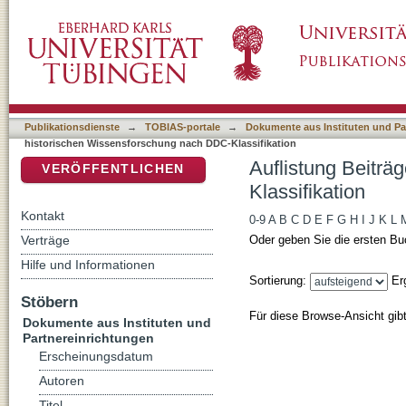
Auflistung Beiträge zur historischen Wissen
DSpace Repositorium (Manakin basiert)
Publikationsdienste
→
TOBIAS-portale
→
Dokumente aus Instituten und Pa
historischen Wissensforschung nach DDC-Klassifikation
Auflistung Beiträ
VERÖFFENTLICHEN
Klassifikation
Kontakt
0-9
A
B
C
D
E
F
G
H
I
J
K
L
Verträge
Oder geben Sie die ersten Bu
Hilfe und Informationen
Sortierung:
Er
Stöbern
Für diese Browse-Ansicht gib
Dokumente aus Instituten und
Partnereinrichtungen
Erscheinungsdatum
Autoren
Titel