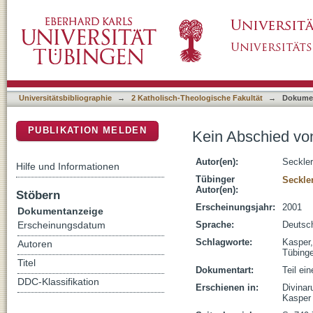
Kein Abschied von der Katholischen Tübinge
DSpace Repositorium (Manakin basiert)
Universitätsbibliographie
→
2 Katholisch-Theologische Fakultät
→
Dokume
PUBLIKATION MELDEN
Kein Abschied vo
Autor(en):
Seckle
Hilfe und Informationen
Tübinger
Seckle
Autor(en):
Stöbern
Erscheinungsjahr:
2001
Dokumentanzeige
Sprache:
Deutsc
Erscheinungsdatum
Schlagworte:
Kasper,
Autoren
Tübinge
Titel
Dokumentart:
Teil ei
DDC-Klassifikation
Erschienen in:
Divinaru
Kasper 