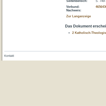
Seitenbereich:
S. 749
Verbund-
465643
Nachweis:
Zur Langanzeige
Das Dokument erschein
2 Katholisch-Theologis
Kontakt