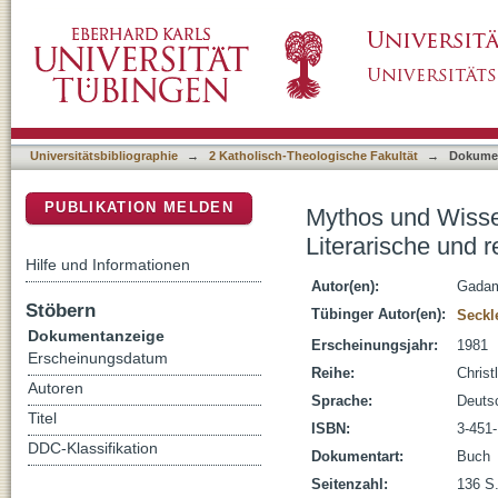
Mythos und Wissenschaft : Kunst und Religion
DSpace Repositorium (Manakin basiert)
Max Seckler
Universitätsbibliographie
→
2 Katholisch-Theologische Fakultät
→
Dokume
PUBLIKATION MELDEN
Mythos und Wissen
Literarische und 
Hilfe und Informationen
Autor(en):
Gadam
Stöbern
Tübinger Autor(en):
Seckl
Dokumentanzeige
Erscheinungsjahr:
1981
Erscheinungsdatum
Reihe:
Christ
Autoren
Sprache:
Deuts
Titel
ISBN:
3-451
DDC-Klassifikation
Dokumentart:
Buch
Seitenzahl:
136 S