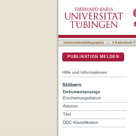
Jarque i Jutglar, Joan E.,
DSpace Repositorium (Manakin b
Universitätsbibliographie
→
2 Katholisch-T
PUBLIKATION MELDEN
Hilfe und Informationen
Stöbern
Dokumentanzeige
Erscheinungsdatum
Autoren
Titel
DDC-Klassifikation