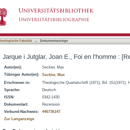
 Foi en l'homme : [Rezension]
asiert)
heologische Fakultät
→
Dokumentanzeige
Jarque i Jutglar, Joan E., Foi en l'homme : [
Autor(en):
Seckler, Max
Tübinger Autor(en):
Seckler, Max
Erschienen in:
Theologische Quartalschrift (1971), Bd. 151(1971), H
Sprache:
Deutsch
ISSN:
0342-1430
Dokumentart:
Rezension
Verbund-Nachweis:
446736147
Zur Langanzeige