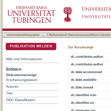
Hubble Space Telescope ultraviolet spectrosc
DSpace Repositorium (Manakin basiert)
KPD0005+5106
Universitätsbibliographie
→
7 Mathematisch-Naturwissenschaftliche Fakultät
PUBLIKATION MELDEN
Zur Kurzanzeige
dc.contributor.author
Hilfe und Informationen
dc.contributor.author
Stöbern
dc.date.accessioned
Dokumentanzeige
dc.date.available
Erscheinungsdatum
Autoren
dc.date.issued
Titel
dc.identifier.issn
DDC-Klassifikation
dc.identifier.uri
dc.language.iso