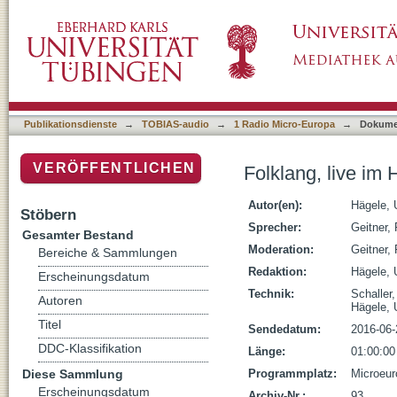
Folklang, live im Hof des Tübinger Kunstamt
Publikationsdienste
→
TOBIAS-audio
→
1 Radio Micro-Europa
→
Dokume
VERÖFFENTLICHEN
Folklang, live im
Autor(en):
Hägele, 
Stöbern
Sprecher:
Geitner,
Gesamter Bestand
Moderation:
Geitner,
Bereiche & Sammlungen
Redaktion:
Hägele, 
Erscheinungsdatum
Technik:
Schaller
Autoren
Hägele, 
Titel
Sendedatum:
2016-06-
DDC-Klassifikation
Länge:
01:00:00
Diese Sammlung
Programmplatz:
Microeur
Erscheinungsdatum
Archiv-Nr.:
93