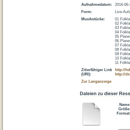
Aufnahmedatum:
2016-06-
Form:
Live-Auf
Musikstücke:
01 Folkla
02 Folkla
03 Folkl
04 Folkla
05 Planet
06 Planet
07 Folkla
08 Folkla
09 Folkla
10 Folkla
11 Folkl
Zitierfähiger Link
http://h
(URI):
http://d
Zur Langanzeige
Dateien zu dieser Res
Name
Größe
Format