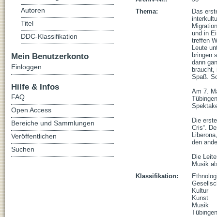
Autoren
Thema:
Das erste
interkul
Titel
Migratio
und in E
DDC-Klassifikation
treffen W
Leute un
Mein Benutzerkonto
bringen s
dann gan
Einloggen
braucht,
Spaß. So 
Hilfe & Infos
Am 7. Ma
FAQ
Tübingen
Spektake
Open Access
Die erste
Bereiche und Sammlungen
Cris“. De
Liberona
Veröffentlichen
den ander
Suchen
Die Leite
Musik al
Klassifikation:
Ethnolog
Gesellsc
Kultur
Kunst
Musik
Tübinge