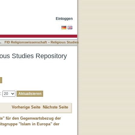
h Titel
Einloggen
→
FID Religionswissenschaft – Religious Studies
ious Studies Repository
e:
Vorherige Seite
Nächste Seite
te" für den Gegenwartsbezug der
itsgruppe "Islam in Europa" der