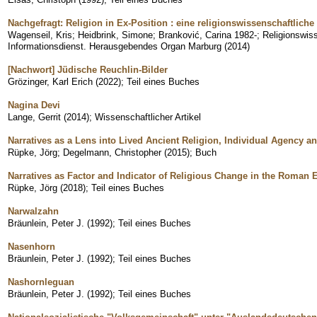
Nachgefragt: Religion in Ex-Position : eine religionswissenschaftliche
Wagenseil, Kris
;
Heidbrink, Simone
;
Branković, Carina 1982-
;
Religionswis
Informationsdienst. Herausgebendes Organ Marburg
(
2014
)
[Nachwort] Jüdische Reuchlin-Bilder
Grözinger, Karl Erich
(
2022
)
;
Teil eines Buches
Nagina Devi
Lange, Gerrit
(
2014
)
;
Wissenschaftlicher Artikel
Narratives as a Lens into Lived Ancient Religion, Individual Agency and
Rüpke, Jörg
;
Degelmann, Christopher
(
2015
)
;
Buch
Narratives as Factor and Indicator of Religious Change in the Roman 
Rüpke, Jörg
(
2018
)
;
Teil eines Buches
Narwalzahn
Bräunlein, Peter J.
(
1992
)
;
Teil eines Buches
Nasenhorn
Bräunlein, Peter J.
(
1992
)
;
Teil eines Buches
Nashornleguan
Bräunlein, Peter J.
(
1992
)
;
Teil eines Buches