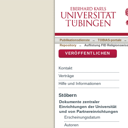
Auflistung FID Religionsw
DSpace Repositorium (Manakin b
Publikationsdienste
→
TOBIAS-portale
→
Repository
→
Auflistung FID Religionswiss
VERÖFFENTLICHEN
Kontakt
Verträge
Hilfe und Informationen
Stöbern
Dokumente zentraler
Einrichtungen der Universität
und von Partnereinrichtungen
Erscheinungsdatum
Autoren