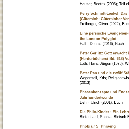
Hauser, Beatrix
(
2006
)
;
Teil 
Perry Schmidt-Leukel: Das
(Gütersloh: Gütersloher Ver
Freiberger, Oliver
(
2022
)
;
Buc
Eine persische Evangelien-
the London Polyglot
Halft, Dennis
(
2016
)
;
Buch
Peter Gerlitz: Gott erwacht
(Herderbücherei Bd. 618) Ve
Loth, Heinz-Jürgen
(
1978
)
;
Wi
Peter Pan und die zwölf S
Wagenseil, Kris
;
Religionswi
(
2013
)
Phasenkonzepte und Endzei
Jahrhundertwende
Dehn, Ulrich
(
2001
)
;
Buch
Die Philo-Kinder : Ein Lehr
Bietenhard, Sophia
;
Bleisch 
Phobia / Si Phraeng