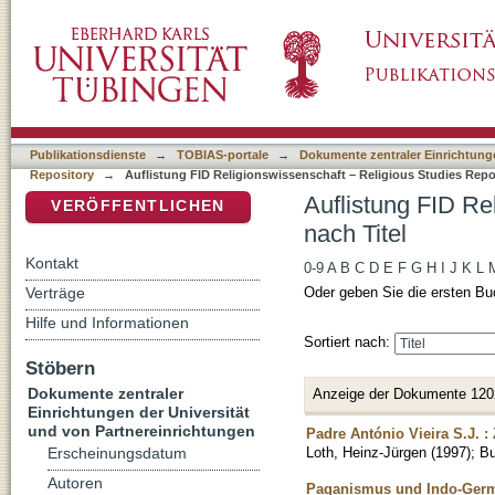
Auflistung FID Religionswissenschaft – Relig
DSpace Repositorium (Manakin basiert)
Publikationsdienste
→
TOBIAS-portale
→
Dokumente zentraler Einrichtunge
Repository
→
Auflistung FID Religionswissenschaft – Religious Studies Repos
Auflistung FID Re
VERÖFFENTLICHEN
nach Titel
Kontakt
0-9
A
B
C
D
E
F
G
H
I
J
K
L
Verträge
Oder geben Sie die ersten Bu
Hilfe und Informationen
Sortiert nach:
Stöbern
Dokumente zentraler
Anzeige der Dokumente 120
Einrichtungen der Universität
und von Partnereinrichtungen
Padre António Vieira S.J. 
Loth, Heinz-Jürgen
(
1997
)
;
B
Erscheinungsdatum
Autoren
Paganismus und Indo-Germa