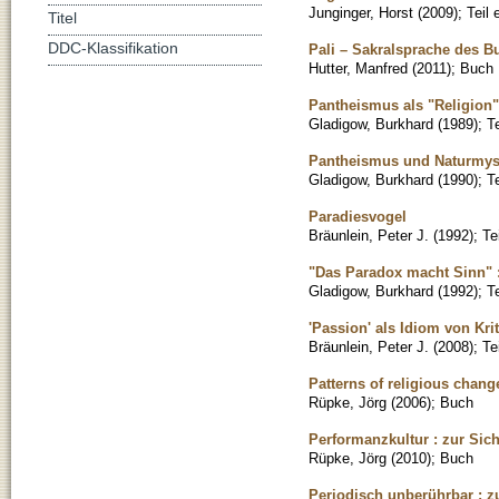
Junginger, Horst
(
2009
)
;
Teil
Titel
DDC-Klassifikation
Pali – Sakralsprache des 
Hutter, Manfred
(
2011
)
;
Buch
Pantheismus als "Religion"
Gladigow, Burkhard
(
1989
)
;
T
Pantheismus und Naturmys
Gladigow, Burkhard
(
1990
)
;
T
Paradiesvogel
Bräunlein, Peter J.
(
1992
)
;
Te
"Das Paradox macht Sinn" :
Gladigow, Burkhard
(
1992
)
;
T
'Passion' als Idiom von Kr
Bräunlein, Peter J.
(
2008
)
;
Te
Patterns of religious chan
Rüpke, Jörg
(
2006
)
;
Buch
Performanzkultur : zur Sic
Rüpke, Jörg
(
2010
)
;
Buch
Periodisch unberührbar : z