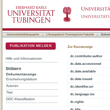
Schechina-Vorstellungen in der Bibelauslegu
DSpace Repositorium (Manakin basiert)
den britischen Kolonien in Nordamerika
Universitätsbibliographie
→
1 Evangelisch-Theologische Fakultät
→
Dokum
PUBLIKATION MELDEN
Zur Kurzanzeige
dc.contributor.author
Hilfe und Informationen
dc.date.accessioned
Stöbern
dc.date.available
Dokumentanzeige
dc.date.issued
Erscheinungsdatum
Autoren
dc.identifier.uri
Titel
dc.language.iso
DDC-Klassifikation
dc.rights
dc.title