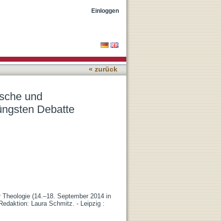
liche Überlegungen in
Einloggen
« zurück
ische und
jüngsten Debatte
r Theologie (14.–18. September 2014 in
edaktion: Laura Schmitz. - Leipzig :