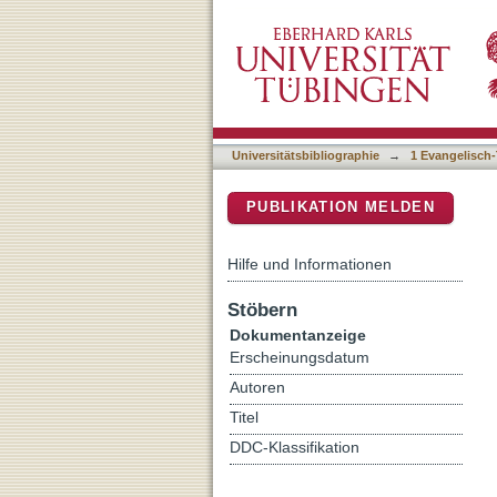
Noch einmal: Jhwh aus de
DSpace Repositorium (Manakin b
der jüngsten Debatte
Universitätsbibliographie
→
1 Evangelisch-
PUBLIKATION MELDEN
Hilfe und Informationen
Stöbern
Dokumentanzeige
Erscheinungsdatum
Autoren
Titel
DDC-Klassifikation