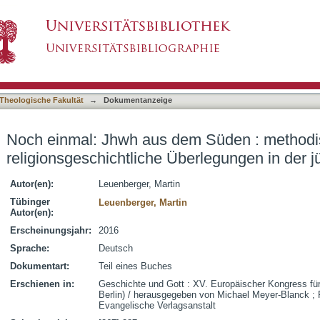
m Süden : methodische und religionsgeschicht
asiert)
Theologische Fakultät
→
Dokumentanzeige
Noch einmal: Jhwh aus dem Süden : method
religionsgeschichtliche Überlegungen in der 
Autor(en):
Leuenberger, Martin
Tübinger
Leuenberger, Martin
Autor(en):
Erscheinungsjahr:
2016
Sprache:
Deutsch
Dokumentart:
Teil eines Buches
Erschienen in:
Geschichte und Gott : XV. Europäischer Kongress fü
Berlin) / herausgegeben von Michael Meyer-Blanck ; R
Evangelische Verlagsanstalt