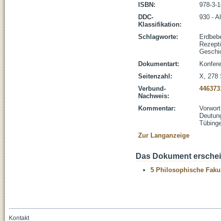
ISBN:
978-3-
DDC-
930 - A
Klassifikation:
Schlagworte:
Erdbeb
Rezept
Geschic
Dokumentart:
Konfere
Seitenzahl:
X, 278 
Verbund-
446373
Nachweis:
Kommentar:
Vorwort
Deutung
Tübinge
Zur Langanzeige
Das Dokument erschein
5 Philosophische Fakul
Kontakt