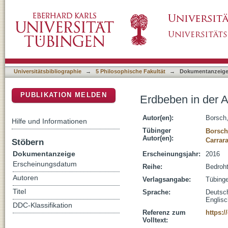
Erdbeben in der Antike : Deutungen - Folgen
DSpace Repositorium (Manakin basiert)
Universitätsbibliographie
→
5 Philosophische Fakultät
→
Dokumentanzeig
PUBLIKATION MELDEN
Erdbeben in der A
Autor(en):
Borsch,
Hilfe und Informationen
Tübinger
Borsch
Autor(en):
Carrara
Stöbern
Dokumentanzeige
Erscheinungsjahr:
2016
Erscheinungsdatum
Reihe:
Bedroht
Autoren
Verlagsangabe:
Tübing
Titel
Sprache:
Deutsc
Englisc
DDC-Klassifikation
Referenz zum
https:/
Volltext: