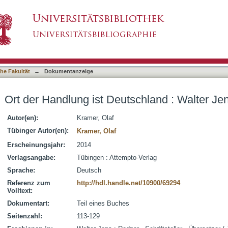
schland : Walter Jens als Redner
asiert)
he Fakultät
→
Dokumentanzeige
Ort der Handlung ist Deutschland : Walter Je
Autor(en):
Kramer, Olaf
Tübinger Autor(en):
Kramer, Olaf
Erscheinungsjahr:
2014
Verlagsangabe:
Tübingen : Attempto-Verlag
Sprache:
Deutsch
Referenz zum
http://hdl.handle.net/10900/69294
Volltext:
Dokumentart:
Teil eines Buches
Seitenzahl:
113-129