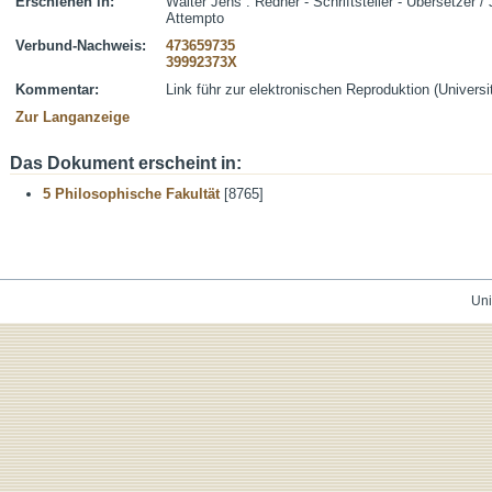
Erschienen in:
Walter Jens : Redner - Schriftsteller - Übersetzer /
Attempto
Verbund-Nachweis:
473659735
39992373X
Kommentar:
Link führ zur elektronischen Reproduktion (Universi
Zur Langanzeige
Das Dokument erscheint in:
5 Philosophische Fakultät
[8765]
Uni