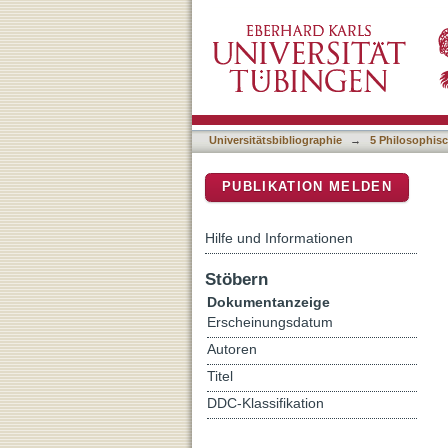
Ort der Handlung ist Deut
DSpace Repositorium (Manakin b
Universitätsbibliographie
→
5 Philosophisc
PUBLIKATION MELDEN
Hilfe und Informationen
Stöbern
Dokumentanzeige
Erscheinungsdatum
Autoren
Titel
DDC-Klassifikation