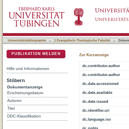
Die humane Evidenz des Christlichen : Jubil
DSpace Repositorium (Manakin basiert)
17,22-28a(28b-34)
Universitätsbibliographie
→
1 Evangelisch-Theologische Fakultät
→
Dokum
PUBLIKATION MELDEN
Zur Kurzanzeige
dc.contributor.author
Hilfe und Informationen
dc.contributor.author
Stöbern
dc.date.accessioned
Dokumentanzeige
dc.date.available
Erscheinungsdatum
Autoren
dc.date.issued
Titel
dc.identifier.uri
DDC-Klassifikation
dc.language.iso
dc.rights