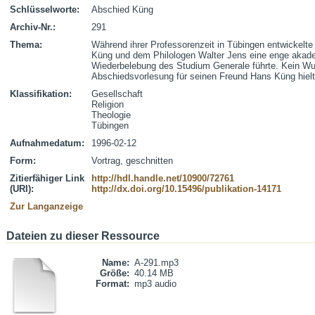
Schlüsselworte:
Abschied Küng
Archiv-Nr.:
291
Thema:
Während ihrer Professorenzeit in Tübingen entwickelt
Küng und dem Philologen Walter Jens eine enge akadem
Wiederbelebung des Studium Generale führte. Kein Wun
Abschiedsvorlesung für seinen Freund Hans Küng hielt
Klassifikation:
Gesellschaft
Religion
Theologie
Tübingen
Aufnahmedatum:
1996-02-12
Form:
Vortrag, geschnitten
Zitierfähiger Link
http://hdl.handle.net/10900/72761
(URI):
http://dx.doi.org/10.15496/publikation-14171
Zur Langanzeige
Dateien zu dieser Ressource
Name:
A-291.mp3
Größe:
40.14 MB
Format:
mp3 audio