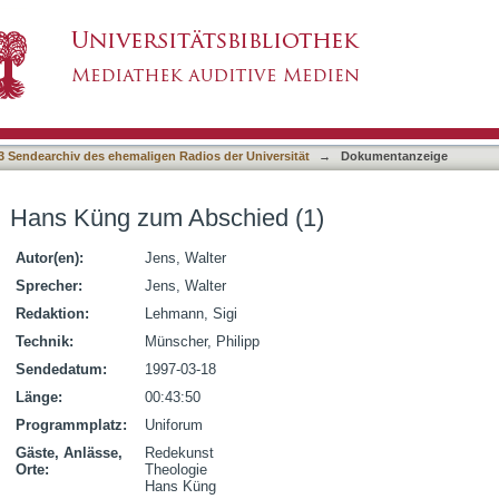
(1)
3 Sendearchiv des ehemaligen Radios der Universität
→
Dokumentanzeige
Hans Küng zum Abschied (1)
Autor(en):
Jens, Walter
Sprecher:
Jens, Walter
Redaktion:
Lehmann, Sigi
Technik:
Münscher, Philipp
Sendedatum:
1997-03-18
Länge:
00:43:50
Programmplatz:
Uniforum
Gäste, Anlässe,
Redekunst
Orte:
Theologie
Hans Küng