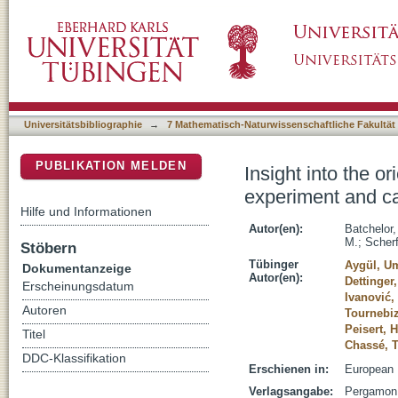
Insight into the orientation of LBG polymer 
DSpace Repositorium (Manakin basiert)
Universitätsbibliographie
→
7 Mathematisch-Naturwissenschaftliche Fakultät
PUBLIKATION MELDEN
Insight into the 
experiment and ca
Hilfe und Informationen
Autor(en):
Batchelor,
M.
;
Scherf
Stöbern
Tübinger
Aygül, U
Dokumentanzeige
Autor(en):
Dettinger,
Erscheinungsdatum
Ivanović,
Autoren
Tournebiz
Peisert, 
Titel
Chassé, 
DDC-Klassifikation
Erschienen in:
European 
Verlagsangabe:
Pergamon 