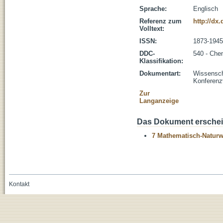
Sprache:
Englisch
Referenz zum
http://dx
Volltext:
ISSN:
1873-1945
DDC-
540 - Che
Klassifikation:
Dokumentart:
Wissenscha
Konferenz
Zur
Langanzeige
Das Dokument erschein
7 Mathematisch-Naturwi
Kontakt