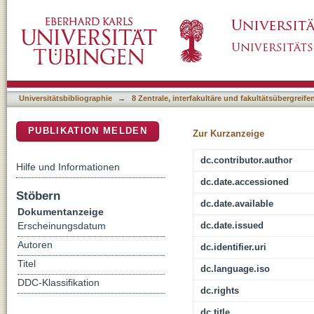
Wirtschaftliche Rahmenbedingungen der Au
DSpace Repositorium (Manakin basiert)
Universitätsbibliographie
→
8 Zentrale, interfakultäre und fakultätsübergreif
PUBLIKATION MELDEN
Zur Kurzanzeige
dc.contributor.author
Hilfe und Informationen
dc.date.accessioned
Stöbern
dc.date.available
Dokumentanzeige
dc.date.issued
Erscheinungsdatum
Autoren
dc.identifier.uri
Titel
dc.language.iso
DDC-Klassifikation
dc.rights
dc.title