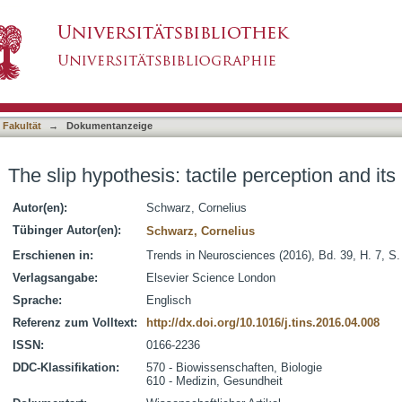
le perception and its neuronal bases
asiert)
 Fakultät
→
Dokumentanzeige
The slip hypothesis: tactile perception and it
Autor(en):
Schwarz, Cornelius
Tübinger Autor(en):
Schwarz, Cornelius
Erschienen in:
Trends in Neurosciences (2016), Bd. 39, H. 7, S
Verlagsangabe:
Elsevier Science London
Sprache:
Englisch
Referenz zum Volltext:
http://dx.doi.org/10.1016/j.tins.2016.04.008
ISSN:
0166-2236
DDC-Klassifikation:
570 - Biowissenschaften, Biologie
610 - Medizin, Gesundheit