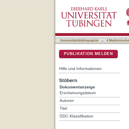
The slip hypothesis: tacti
DSpace Repositorium (Manakin b
Universitätsbibliographie
→
4 Medizinische
PUBLIKATION MELDEN
Hilfe und Informationen
Stöbern
Dokumentanzeige
Erscheinungsdatum
Autoren
Titel
DDC-Klassifikation