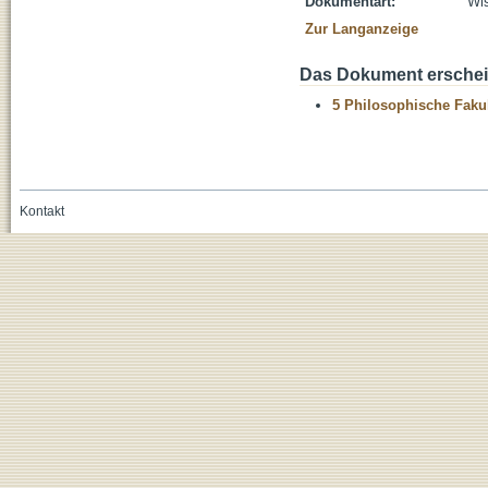
Dokumentart:
Wis
Zur Langanzeige
Das Dokument erschein
5 Philosophische Fakul
Kontakt