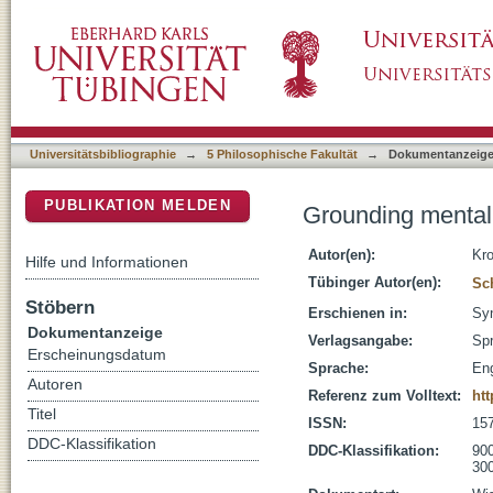
Grounding mental causation
DSpace Repositorium (Manakin basiert)
Universitätsbibliographie
→
5 Philosophische Fakultät
→
Dokumentanzeig
PUBLIKATION MELDEN
Grounding mental
Autor(en):
Kr
Hilfe und Informationen
Tübinger Autor(en):
Sc
Stöbern
Erschienen in:
Syn
Dokumentanzeige
Verlagsangabe:
Spr
Erscheinungsdatum
Sprache:
Eng
Autoren
Referenz zum Volltext:
htt
Titel
ISSN:
15
DDC-Klassifikation
DDC-Klassifikation:
900
300