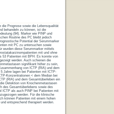
 die Prognose sowie die Lebensqualität
nd behandeln zu können, ist die
deutung (94). Marker wie PINP und
ischen Routine des PC bleibt jedoch
 prognostische Potential der Serummarker
enten mit PC zu untersuchen sowie
r wurden diese Serummarker mittels
rostatakarzinompatienten mit und ohne
us 53 Patienten mit BPH. Es konnte von
gezeigt werden. Auch schienen die
nmetastasen signifikant höher zu sein,
n Zusammenhang von ICTP (RIA) und dem
 5 Jahre lagen bei Patienten mit ICTP-
ICTP-Konzentrationen < dem Median bei
 ICTP (RIA) und dem Gesamtüberleben ein
r die Detektion von Knochenmetastasen
ich des Gesamtüberlebens sowie des
hl ICTP als auch PINP bei Patienten mit
zugezogen werden. Für die klinische
rch können Patienten mit einem hohen
t und entsprechend therapiert werden.