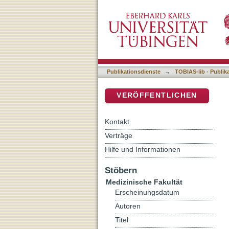
Validierung der onkologi
DSpace Repositorium (Manakin b
Typ I Prokollagen) und IC
Publikationsdienste
→
TOBIAS-lib - Publik
VERÖFFENTLICHEN
Kontakt
Verträge
Hilfe und Informationen
Stöbern
Medizinische Fakultät
Erscheinungsdatum
Autoren
Titel