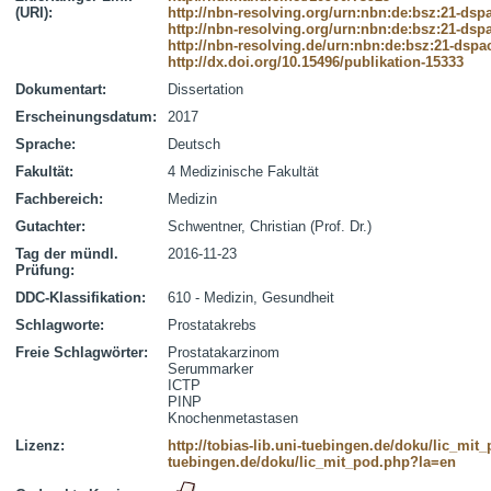
(URI):
http://nbn-resolving.org/urn:nbn:de:bsz:21-dsp
http://nbn-resolving.org/urn:nbn:de:bsz:21-dsp
http://nbn-resolving.de/urn:nbn:de:bsz:21-dspa
http://dx.doi.org/10.15496/publikation-15333
Dokumentart:
Dissertation
Erscheinungsdatum:
2017
Sprache:
Deutsch
Fakultät:
4 Medizinische Fakultät
Fachbereich:
Medizin
Gutachter:
Schwentner, Christian (Prof. Dr.)
Tag der mündl.
2016-11-23
Prüfung:
DDC-Klassifikation:
610 - Medizin, Gesundheit
Schlagworte:
Prostatakrebs
Freie Schlagwörter:
Prostatakarzinom
Serummarker
ICTP
PINP
Knochenmetastasen
Lizenz:
http://tobias-lib.uni-tuebingen.de/doku/lic_mi
tuebingen.de/doku/lic_mit_pod.php?la=en