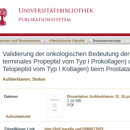
schen Bedeutung der Serummarker PINP (N-ter
asiert)
TP (C-terminales Telopeptid vom Typ I Kollag
ationen und Dissertationen
→
4 Medizinische Fakultät
→
Dokumentanzeige
Validierung der onkologischen Bedeutung de
terminales Propeptid vom Typ I Prokollagen)
Telopeptid vom Typ I Kollagen) beim Prostat
Aufderklamm, Stefan
Dateien:
Dissertation Aufderklamm 12_16.p
1.16 MB
PDF
Aufrufstatistik
Zitierfähiger Link
http://hdl.handle.net/10900/73925