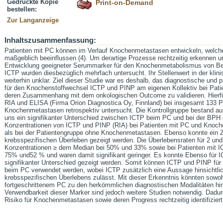
Gedruckte Kopie
Print-on-Demand
bestellen:
Zur Langanzeige
Inhaltszusammenfassung:
Patienten mit PC können im Verlauf Knochenmetastasen entwickeln, welche
maßgeblich beeinflussen (4). Um derartige Prozesse rechtzeitig erkennen u
Entwicklung geeigneter Serummarker für den Knochenmetabolismus von Be
ICTP wurden diesbezüglich mehrfach untersucht. Ihr Stellenwert in der klin
weiterhin unklar. Ziel dieser Studie war es deshalb, das diagnostische und
für den Knochenstoffwechsel ICTP und PINP am eigenen Kollektiv bei Pati
deren Zusammenhang mit dem onkologischen Outcome zu validieren. Hierfü
RIA und ELISA (Firma Orion Diagnostica Oy, Finnland) bei insgesamt 133 P
Knochenmetastasen retrospektiv untersucht. Die Kontrollgruppe bestand a
uns ein signifikanter Unterschied zwischen ICTP beim PC und bei der BPH 
Konzentrationen von ICTP und PINP (RIA) bei Patienten mit PC und Knoche
als bei der Patientengruppe ohne Knochenmetastasen. Ebenso konnte ei
krebsspezifischen Überleben gezeigt werden. Die Überlebensraten für 2 und
Konzentrationen ≥ dem Median bei 50% und 33% sowie bei Patienten mit 
75% und52 % und waren damit signifikant geringer. Es konnte Ebenso für
signifikanter Unterschied gezeigt werden. Somit können ICTP und PINP fü
beim PC verwendet werden, wobei ICTP zusätzlich eine Aussage hinsichtl
krebsspezifischen Überlebens zulässt. Mit dieser Erkenntnis könnten sowo
fortgeschrittenem PC zu den herkömmlichen diagnostischen Modalitäten hin
Verwendbarkeit dieser Marker sind jedoch weitere Studien notwendig. Dadu
Risiko für Knochenmetastasen sowie deren Progress rechtzeitig identifizier