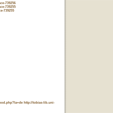
ace-739256
ace-739255
ce-739255
t_pod.php?la=de
http://tobias-lib.uni-