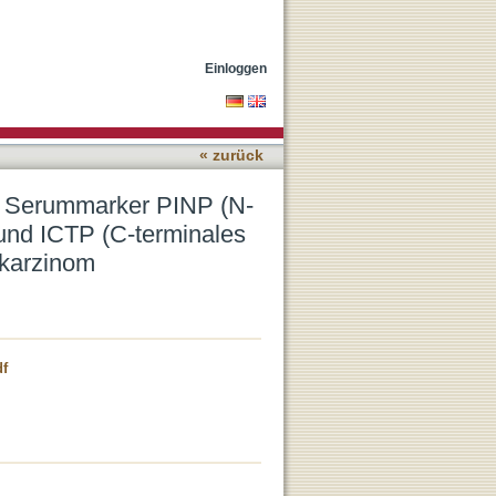
minales Propeptid vom
en) beim Prostatakarzinom
Einloggen
« zurück
r Serummarker PINP (N-
 und ICTP (C-terminales
akarzinom
df