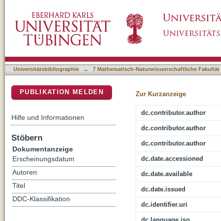
Psychologie und Wissensmedien
DSpace Repositorium (Manakin basiert)
Universitätsbibliographie
→
7 Mathematisch-Naturwissenschaftliche Fakultät
PUBLIKATION MELDEN
Zur Kurzanzeige
dc.contributor.author
Hilfe und Informationen
dc.contributor.author
Stöbern
dc.contributor.author
Dokumentanzeige
dc.date.accessioned
Erscheinungsdatum
Autoren
dc.date.available
Titel
dc.date.issued
DDC-Klassifikation
dc.identifier.uri
dc.language.iso