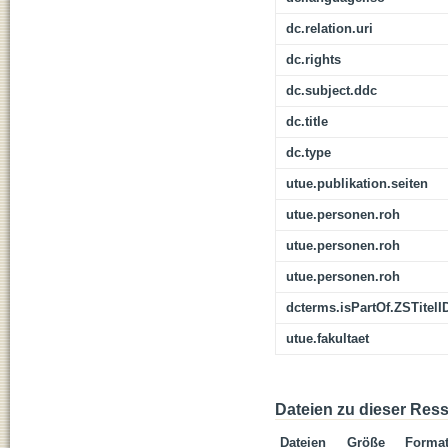
dc.relation.uri
dc.rights
dc.subject.ddc
dc.title
dc.type
utue.publikation.seiten
utue.personen.roh
utue.personen.roh
utue.personen.roh
dcterms.isPartOf.ZSTitelI
utue.fakultaet
Dateien zu dieser Res
Dateien
Größe
Forma