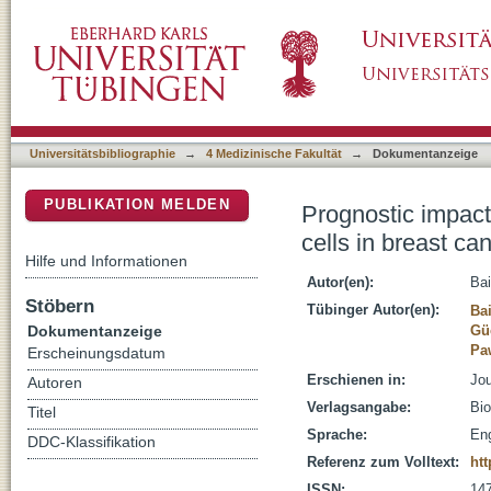
Prognostic impact of high levels of circulatin
DSpace Repositorium (Manakin basiert)
Universitätsbibliographie
→
4 Medizinische Fakultät
→
Dokumentanzeige
PUBLIKATION MELDEN
Prognostic impact 
cells in breast ca
Hilfe und Informationen
Autor(en):
Bai
Stöbern
Tübinger Autor(en):
Bai
Dokumentanzeige
Güc
Pa
Erscheinungsdatum
Erschienen in:
Jou
Autoren
Verlagsangabe:
Bio
Titel
Sprache:
Eng
DDC-Klassifikation
Referenz zum Volltext:
htt
ISSN:
14