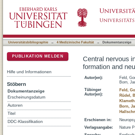
Central nervous insulin signaling in sleep-
DSpace Repositorium (Manakin basiert)
regulation
Universitätsbibliographie
→
4 Medizinische Fakultät
→
Dokumentanzeige
PUBLIKATION MELDEN
Central nervous i
formation and neu
Hilfe und Informationen
Autor(en):
Feld, Go
Born, Ja
Stöbern
Tübinger
Feld, G
Dokumentanzeige
Autor(en):
Rüdel, 
Erscheinungsdatum
Klameth
Autoren
Born, J
Hallsch
Titel
Erschienen in:
Neuropsy
DDC-Klassifikation
Verlagsangabe:
Nature P
Sprache:
Englisch