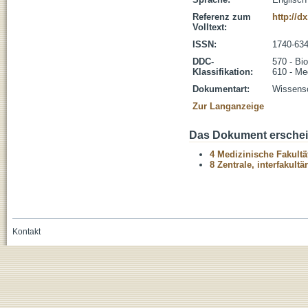
Referenz zum
http://d
Volltext:
ISSN:
1740-63
DDC-
570 - Bi
Klassifikation:
610 - Me
Dokumentart:
Wissensch
Zur Langanzeige
Das Dokument erschein
4 Medizinische Fakultä
8 Zentrale, interfakult
Kontakt