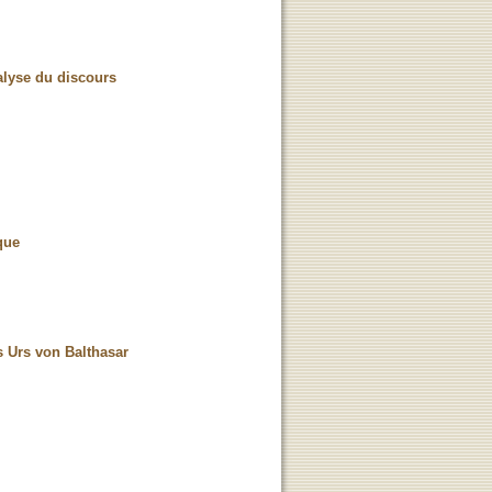
nalyse du discours
que
s Urs von Balthasar