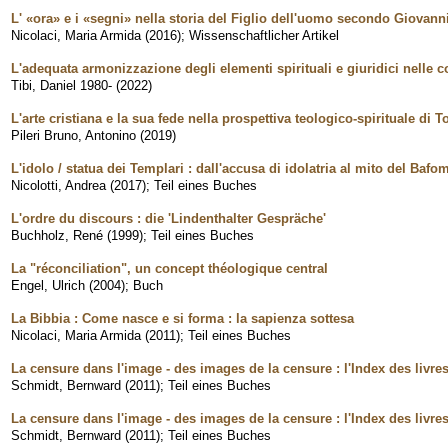
L' «ora» e i «segni» nella storia del Figlio dell'uomo secondo Giovann
Nicolaci, Maria Armida
(
2016
)
;
Wissenschaftlicher Artikel
L'adequata armonizzazione degli elementi spirituali e giuridici nelle co
Tibi, Daniel 1980-
(
2022
)
L'arte cristiana e la sua fede nella prospettiva teologico-spirituale di 
Pileri Bruno, Antonino
(
2019
)
L'idolo / statua dei Templari : dall'accusa di idolatria al mito del Bafo
Nicolotti, Andrea
(
2017
)
;
Teil eines Buches
L'ordre du discours : die 'Lindenthalter Gespräche'
Buchholz, René
(
1999
)
;
Teil eines Buches
La "réconciliation", un concept théologique central
Engel, Ulrich
(
2004
)
;
Buch
La Bibbia : Come nasce e si forma : la sapienza sottesa
Nicolaci, Maria Armida
(
2011
)
;
Teil eines Buches
La censure dans l'image - des images de la censure : l'Index des livres
Schmidt, Bernward
(
2011
)
;
Teil eines Buches
La censure dans l'image - des images de la censure : l'Index des livres
Schmidt, Bernward
(
2011
)
;
Teil eines Buches