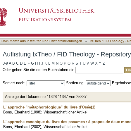
eology - Repository nach Titel
asiert)
Dokumente aus Instituten und Partnereinrichtungen
→
IxTheo / FID Theology - R
Auflistung IxTheo / FID Theology - Repository
0-9
A
B
C
D
E
F
G
H
I
J
K
L
M
N
O
P
Q
R
S
T
U
V
W
X
Y
Z
Oder geben Sie die ersten Buchstaben ein:
Sortiert nach:
Sortierung:
Ergebniss
Anzeige der Dokumente 11328-11347 von 25337
L' approche "métaphorologique" du livre d'Osée(1)
Bons, Eberhard
(
1998
)
;
Wissenschaftlicher Artikel
L' approche canonique du livre des psaumes : à propos de deux mono
Bons, Eberhard
(
2002
)
;
Wissenschaftlicher Artikel