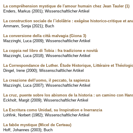
La compréhension mystique de l'amour humain chez Jean Tauler (1)
Enders, Markus
(
2001
)
;
Wissenschaftlicher Artikel
La construction sociale de l`idolâtrie : exégèse historico-critique et a
Ammann, Sonja
(
2021
)
;
Buch
La conversione della città malvagia (Giona 3)
Mazzinghi, Luca
(
2009
)
;
Wissenschaftlicher Artikel
La coppia nel libro di Tobia : fra tradizione e novità
Mazzinghi, Luca
(
2018
)
;
Wissenschaftlicher Artikel
La Correspondance de Luther. Étude Historique, Littéraire et Théologi
Dingel, Irene
(
2000
)
;
Wissenschaftlicher Artikel
La creazione dell'uomo, il peccato, la sapienza
Mazzinghi, Luca
(
2007
)
;
Wissenschaftlicher Artikel
La cruz, puente sobre los abismos de la historia : un camino con Han
Eckholt, Margit
(
2009
)
;
Wissenschaftlicher Artikel
La Escritura como Unidad, su Inspiration e Inerranzia
Lohfink, Norbert
(
1982
)
;
Wissenschaftlicher Artikel
La faböe mystique (Micel de Certeau)
Hoff, Johannes
(
2003
)
;
Buch