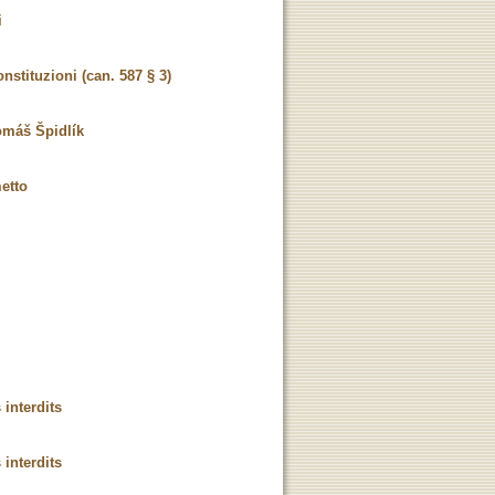
i
nstituzioni (can. 587 § 3)
Tomáš Špidlík
metto
 interdits
 interdits