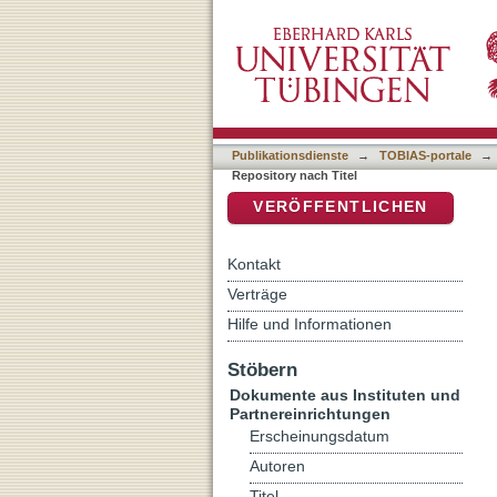
Auflistung IxTheo / FID Th
DSpace Repositorium (Manakin b
Publikationsdienste
→
TOBIAS-portale
→
Repository nach Titel
VERÖFFENTLICHEN
Kontakt
Verträge
Hilfe und Informationen
Stöbern
Dokumente aus Instituten und
Partnereinrichtungen
Erscheinungsdatum
Autoren
Titel