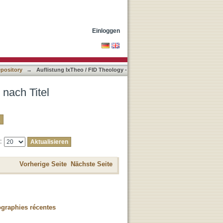
Einloggen
epository
→
Auflistung IxTheo / FID Theology -
 nach Titel
e:
Vorherige Seite
Nächste Seite
graphies récentes