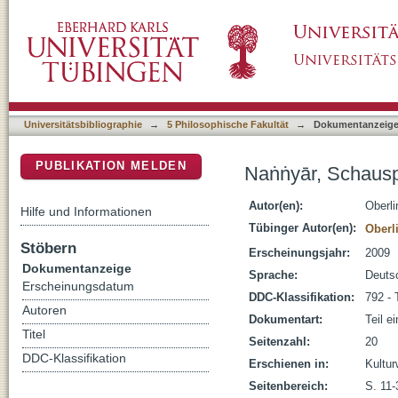
Naṅṅyār, Schauspielerinnen im klassischen
DSpace Repositorium (Manakin basiert)
Universitätsbibliographie
→
5 Philosophische Fakultät
→
Dokumentanzeig
PUBLIKATION MELDEN
Naṅṅyār, Schau
Autor(en):
Oberli
Hilfe und Informationen
Tübinger Autor(en):
Oberl
Stöbern
Erscheinungsjahr:
2009
Dokumentanzeige
Sprache:
Deuts
Erscheinungsdatum
DDC-Klassifikation:
792 - 
Autoren
Dokumentart:
Teil e
Titel
Seitenzahl:
20
DDC-Klassifikation
Erschienen in:
Kultur
Seitenbereich:
S. 11-