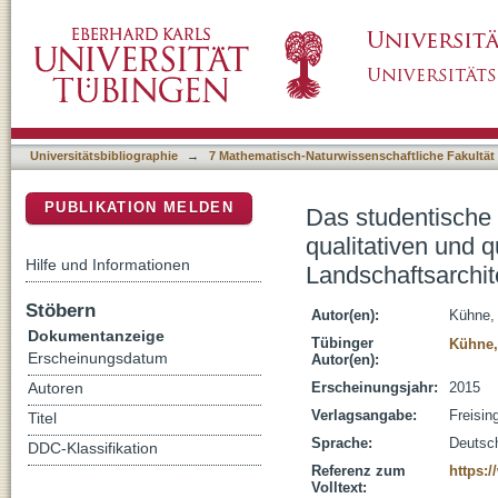
Das studentische Verständnis von Landschaft 
DSpace Repositorium (Manakin basiert)
Studie bei Studierenden der Fakultät Lands
Triesdorf
Universitätsbibliographie
→
7 Mathematisch-Naturwissenschaftliche Fakultät
PUBLIKATION MELDEN
Das studentische 
qualitativen und q
Hilfe und Informationen
Landschaftsarchi
Stöbern
Autor(en):
Kühne, 
Dokumentanzeige
Tübinger
Kühne,
Erscheinungsdatum
Autor(en):
Erscheinungsjahr:
2015
Autoren
Verlagsangabe:
Freisin
Titel
Sprache:
Deutsc
DDC-Klassifikation
Referenz zum
https:
Volltext: