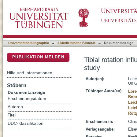
Tibial rotation influences anterior knee stabili
DSpace Repositorium (Manakin basiert)
Universitätsbibliographie
→
4 Medizinische Fakultät
→
Dokumentanzeige
PUBLIKATION MELDEN
Tibial rotation inf
study
Hilfe und Informationen
Autor(en):
Lore
Ulf G
Stöbern
Tübinger Autor(en):
Lore
Dokumentanzeige
Bobr
Erscheinungsdatum
Leic
Autoren
Leich
Rött
Titel
Erschienen in:
Clin
DDC-Klassifikation
Verlagsangabe:
Elsev
Sprache:
Engl