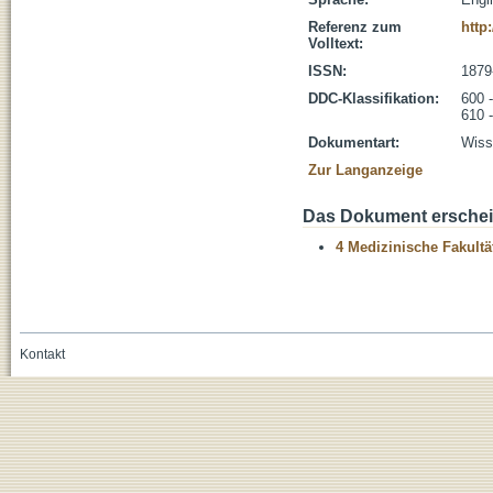
Referenz zum
http
Volltext:
ISSN:
1879
DDC-Klassifikation:
600 
610 
Dokumentart:
Wisse
Zur Langanzeige
Das Dokument erschein
4 Medizinische Fakultä
Kontakt