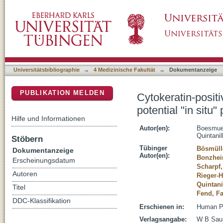
Cytokeratin-positive interstitial reticulum cell 
DSpace Repositorium (Manakin basiert)
Universitätsbibliographie
→
4 Medizinische Fakultät
→
Dokumentanzeige
PUBLIKATION MELDEN
Cytokeratin-positiv
potential "in situ"
Hilfe und Informationen
Autor(en):
Boesmuel
Quintanil
Stöbern
Tübinger
Bösmüll
Dokumentanzeige
Autor(en):
Bonzheim
Erscheinungsdatum
Scharpf
Autoren
Rieger-H
Quintani
Titel
Fend, F
DDC-Klassifikation
Erschienen in:
Human Pa
Verlagsangabe:
W B Saun