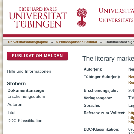
The literary market in the UK
DSpace Repositorium (Manakin basiert)
Universitätsbibliographie
→
5 Philosophische Fakultät
→
Dokumentanzeig
PUBLIKATION MELDEN
The literary marke
Autor(en):
Nen
Hilfe und Informationen
Tübinger Autor(en):
Ne
Re
Stöbern
Dokumentanzeige
Erscheinungsjahr:
20
Erscheinungsdatum
Verlagsangabe:
Tüb
Autoren
Sprache:
Eng
Titel
Referenz zum Volltext:
ht
htt
DDC-Klassifikation
htt
DDC-Klassifikation:
070
820