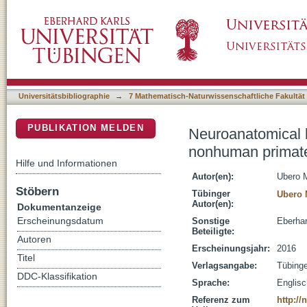
Neuroanatomical limbic connections of the 
DSpace Repositorium (Manakin basiert)
Universitätsbibliographie
→
7 Mathematisch-Naturwissenschaftliche Fakultät
PUBLIKATION MELDEN
Neuroanatomical l
nonhuman primat
Hilfe und Informationen
Autor(en):
Ubero M
Stöbern
Tübinger
Ubero 
Autor(en):
Dokumentanzeige
Erscheinungsdatum
Sonstige
Eberhar
Beteiligte:
Autoren
Erscheinungsjahr:
2016
Titel
Verlagsangabe:
Tübing
DDC-Klassifikation
Sprache:
Englisc
Referenz zum
http:/