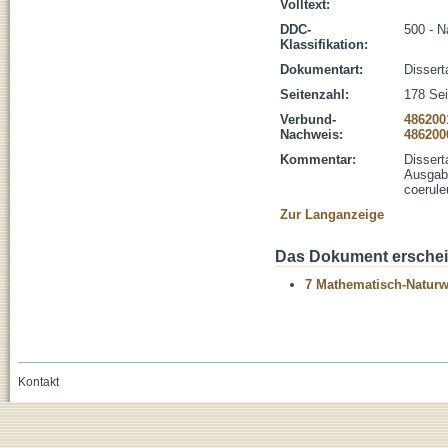
Volltext:
DDC-
500 - N
Klassifikation:
Dokumentart:
Dissert
Seitenzahl:
178 Seit
Verbund-
486200
Nachweis:
486200
Kommentar:
Dissert
Ausgabe
coerule
Zur Langanzeige
Das Dokument erschein
7 Mathematisch-Naturwi
Kontakt