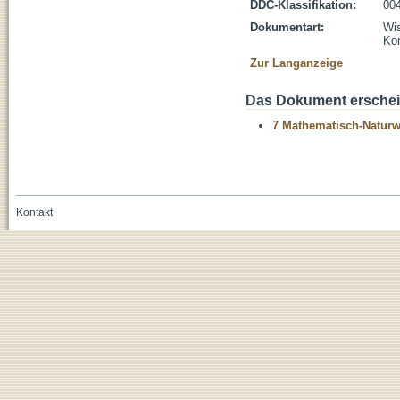
DDC-Klassifikation:
004
Dokumentart:
Wis
Kon
Zur Langanzeige
Das Dokument erschein
7 Mathematisch-Naturwi
Kontakt