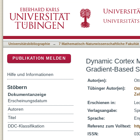
Dynamic Cortex Memory: Enhancing Recurre
DSpace Repositorium (Manakin basiert)
Learning
Universitätsbibliographie
→
7 Mathematisch-Naturwissenschaftliche Fakultät
PUBLIKATION MELDEN
Dynamic Cortex M
Gradient-Based S
Hilfe und Informationen
Autor(en):
Ott
Stöbern
Tübinger Autor(en):
Ott
Dokumentanzeige
Zel
Erscheinungsdatum
Erschienen in:
Lec
Autoren
Verlagsangabe:
Spr
Titel
Sprache:
Eng
DDC-Klassifikation
Referenz zum Volltext:
htt
ISSN:
03