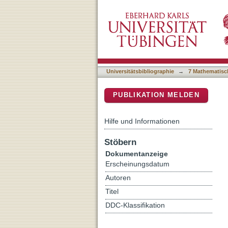
Homonymous Visual Field 
DSpace Repositorium (Manakin b
Universitätsbibliographie
→
7 Mathematisc
PUBLIKATION MELDEN
Hilfe und Informationen
Stöbern
Dokumentanzeige
Erscheinungsdatum
Autoren
Titel
DDC-Klassifikation