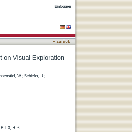
 Supermarket Study
Einloggen
« zurück
 on Visual Exploration -
osenstiel, W.
;
Schiefer, U.
;
 Bd. 3, H. 6