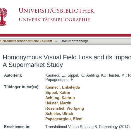
Loss and its Impact on Visual Exploration - A
asiert)
h-Naturwissenschaftliche Fakultät
→
Dokumentanzeige
Homonymous Visual Field Loss and its Impact
A Supermarket Study
Autor(en):
Kasneci, E.
;
Sippel, K.
;
Aehling, K.
;
Heister, M.
;
R
Papageorgiou, E.
Tübinger Autor(en):
Kasneci, Enkelejda
Sippel, Katrin
Aehling, Kathrin
Heister, Martin
Rosenstiel, Wolfgang
Schiefer, Ulrich
Papageorgiou, Eleni
Erschienen in:
Translational Vision Science & Technology (2014),