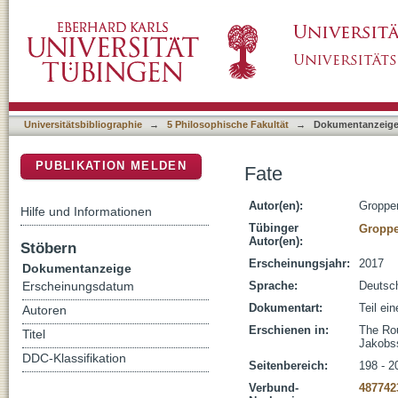
Fate
DSpace Repositorium (Manakin basiert)
Universitätsbibliographie
→
5 Philosophische Fakultät
→
Dokumentanzeig
PUBLIKATION MELDEN
Fate
Autor(en):
Gropper
Hilfe und Informationen
Tübinger
Groppe
Autor(en):
Stöbern
Erscheinungsjahr:
2017
Dokumentanzeige
Sprache:
Deutsc
Erscheinungsdatum
Dokumentart:
Teil ei
Autoren
Erschienen in:
The Rou
Titel
Jakobss
DDC-Klassifikation
Seitenbereich:
198 - 2
Verbund-
487742