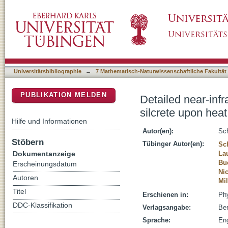
Detailed near-infrared study of the ‘water’-re
DSpace Repositorium (Manakin basiert)
Universitätsbibliographie
→
7 Mathematisch-Naturwissenschaftliche Fakultät
PUBLIKATION MELDEN
Detailed near-infr
silcrete upon heat
Hilfe und Informationen
Autor(en):
Sch
Stöbern
Tübinger Autor(en):
Sc
Dokumentanzeige
La
Bu
Erscheinungsdatum
Nic
Autoren
Mil
Titel
Erschienen in:
Phy
DDC-Klassifikation
Verlagsangabe:
Ber
Sprache:
Eng