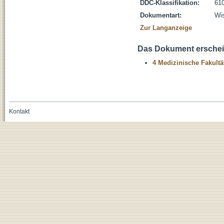
DDC-Klassifikation:
610
Dokumentart:
Wis
Zur Langanzeige
Das Dokument erschein
4 Medizinische Fakultä
Kontakt