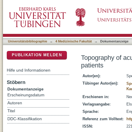
Topography of acute stroke in a sample of 43
DSpace Repositorium (Manakin basiert)
Universitätsbibliographie
→
4 Medizinische Fakultät
→
Dokumentanzeige
PUBLIKATION MELDEN
Topography of acu
patients
Hilfe und Informationen
Autor(en):
Spe
Stöbern
Tübinger Autor(en):
Sp
Dokumentanzeige
Ka
Erscheinungsdatum
Erschienen in:
Neu
Autoren
Verlagsangabe:
Els
Titel
Sprache:
Eng
DDC-Klassifikation
Referenz zum Volltext:
htt
ISSN:
22