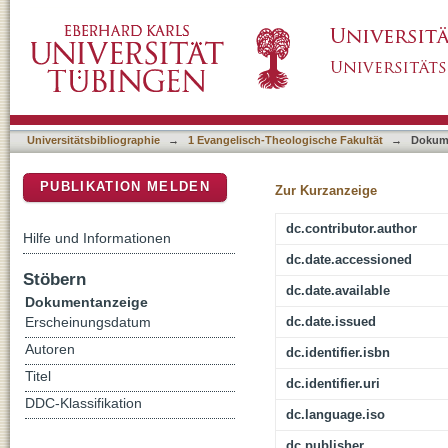
Reformatorische Gestaltungen : Theologie und
DSpace Repositorium (Manakin basiert)
Universitätsbibliographie
→
1 Evangelisch-Theologische Fakultät
→
Dokum
PUBLIKATION MELDEN
Zur Kurzanzeige
dc.contributor.author
Hilfe und Informationen
dc.date.accessioned
Stöbern
dc.date.available
Dokumentanzeige
dc.date.issued
Erscheinungsdatum
Autoren
dc.identifier.isbn
Titel
dc.identifier.uri
DDC-Klassifikation
dc.language.iso
dc.publisher