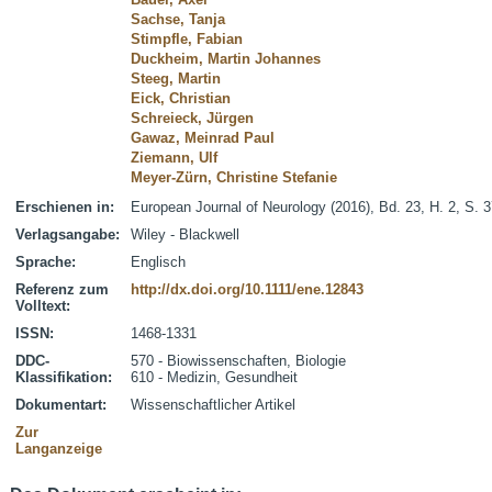
Sachse, Tanja
Stimpfle, Fabian
Duckheim, Martin Johannes
Steeg, Martin
Eick, Christian
Schreieck, Jürgen
Gawaz, Meinrad Paul
Ziemann, Ulf
Meyer-Zürn, Christine Stefanie
Erschienen in:
European Journal of Neurology (2016), Bd. 23, H. 2, S. 
Verlagsangabe:
Wiley - Blackwell
Sprache:
Englisch
Referenz zum
http://dx.doi.org/10.1111/ene.12843
Volltext:
ISSN:
1468-1331
DDC-
570 - Biowissenschaften, Biologie
Klassifikation:
610 - Medizin, Gesundheit
Dokumentart:
Wissenschaftlicher Artikel
Zur
Langanzeige