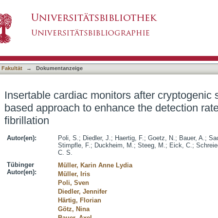
s after cryptogenic stroke - a risk factor base
asiert)
l atrial fibrillation
 Fakultät
→
Dokumentanzeige
Insertable cardiac monitors after cryptogenic s
based approach to enhance the detection rate 
fibrillation
Autor(en):
Poli, S.
;
Diedler, J.
;
Haertig, F.
;
Goetz, N.
;
Bauer, A.
;
Sac
Stimpfle, F.
;
Duckheim, M.
;
Steeg, M.
;
Eick, C.
;
Schreie
C. S.
Tübinger
Müller, Karin Anne Lydia
Autor(en):
Müller, Iris
Poli, Sven
Diedler, Jennifer
Härtig, Florian
Götz, Nina
Bauer, Axel