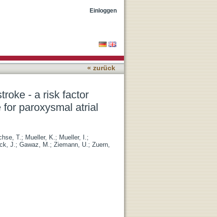
d approach to enhance the
Einloggen
« zurück
troke - a risk factor
for paroxysmal atrial
hse, T.
;
Mueller, K.
;
Mueller, I.
;
ck, J.
;
Gawaz, M.
;
Ziemann, U.
;
Zuern,