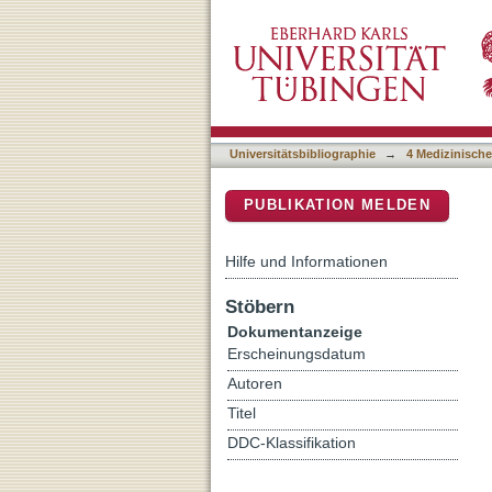
Insertable cardiac monitor
DSpace Repositorium (Manakin b
detection rate for paroxysma
Universitätsbibliographie
→
4 Medizinische
PUBLIKATION MELDEN
Hilfe und Informationen
Stöbern
Dokumentanzeige
Erscheinungsdatum
Autoren
Titel
DDC-Klassifikation