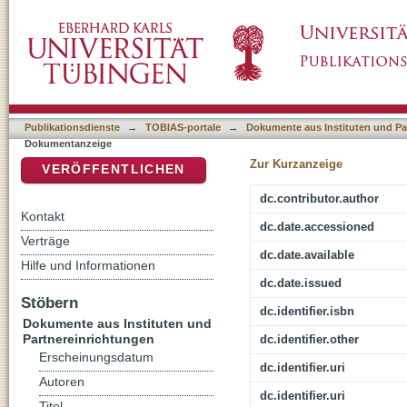
Prime esperienze con i corpora LIP
DSpace Repositorium (Manakin basiert)
Publikationsdienste
→
TOBIAS-portale
→
Dokumente aus Instituten und Pa
Dokumentanzeige
Zur Kurzanzeige
VERÖFFENTLICHEN
dc.contributor.author
Kontakt
dc.date.accessioned
Verträge
dc.date.available
Hilfe und Informationen
dc.date.issued
Stöbern
dc.identifier.isbn
Dokumente aus Instituten und
Partnereinrichtungen
dc.identifier.other
Erscheinungsdatum
dc.identifier.uri
Autoren
dc.identifier.uri
Titel