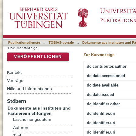
Der Beitrag zur Prototypentheorie zur Histo
DSpace Repositorium (Manakin basiert)
Publikationsdienste
→
TOBIAS-portale
→
Dokumente aus Instituten und Pa
Dokumentanzeige
Zur Kurzanzeige
VERÖFFENTLICHEN
dc.contributor.author
Kontakt
dc.date.accessioned
Verträge
dc.date.available
Hilfe und Informationen
dc.date.issued
Stöbern
dc.identifier.other
Dokumente aus Instituten und
Partnereinrichtungen
dc.identifier.uri
Erscheinungsdatum
dc.identifier.uri
Autoren
dc.identifier.uri
Titel