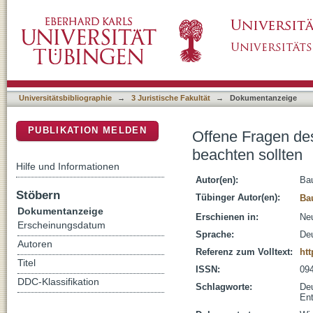
Offene Fragen des Entgelttransparenzgesetze
DSpace Repositorium (Manakin basiert)
Universitätsbibliographie
→
3 Juristische Fakultät
→
Dokumentanzeige
PUBLIKATION MELDEN
Offene Fragen des
beachten sollten
Hilfe und Informationen
Autor(en):
Bau
Stöbern
Tübinger Autor(en):
Ba
Dokumentanzeige
Erschienen in:
Neu
Erscheinungsdatum
Sprache:
De
Autoren
Referenz zum Volltext:
ht
Titel
ISSN:
09
DDC-Klassifikation
Schlagworte:
De
Ent