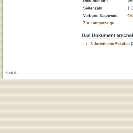
Dokumentart:
Wis
Seitenzahl:
1 O
Verbund-Nachweis:
49
Zur Langanzeige
Das Dokument erschein
3 Juristische Fakultät
[
Kontakt