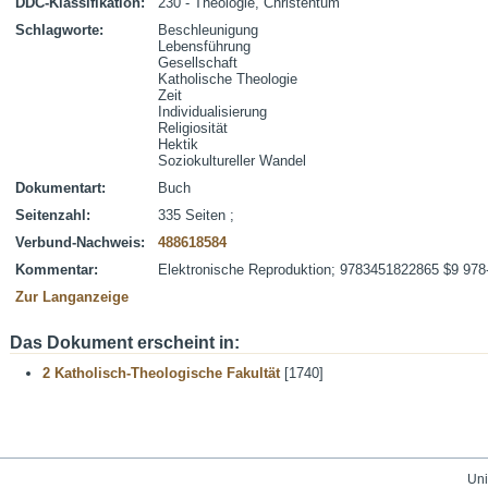
DDC-Klassifikation:
230 - Theologie, Christentum
Schlagworte:
Beschleunigung
Lebensführung
Gesellschaft
Katholische Theologie
Zeit
Individualisierung
Religiosität
Hektik
Soziokultureller Wandel
Dokumentart:
Buch
Seitenzahl:
335 Seiten ;
Verbund-Nachweis:
488618584
Kommentar:
Elektronische Reproduktion; 9783451822865 $9 978
Zur Langanzeige
Das Dokument erscheint in:
2 Katholisch-Theologische Fakultät
[1740]
Uni