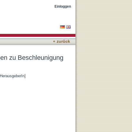
d Resonanz
Einloggen
« zurück
rsen zu Beschleunigung
[HerausgeberIn]