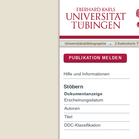
Zu schnell für Gott? : t
DSpace Repositorium (Manakin b
Universitätsbibliographie
→
2 Katholisch-T
PUBLIKATION MELDEN
Hilfe und Informationen
Stöbern
Dokumentanzeige
Erscheinungsdatum
Autoren
Titel
DDC-Klassifikation