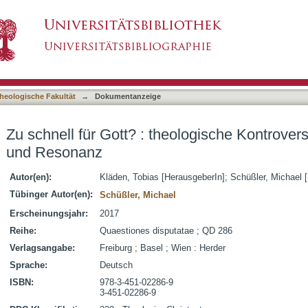
heologische Kontroversen zu Beschleunigung un
asiert)
heologische Fakultät
→
Dokumentanzeige
Zu schnell für Gott? : theologische Kontrove
und Resonanz
Autor(en):
Kläden, Tobias [HerausgeberIn]
;
Schüßler, Michael 
Tübinger Autor(en):
Schüßler, Michael
Erscheinungsjahr:
2017
Reihe:
Quaestiones disputatae ; QD 286
Verlagsangabe:
Freiburg ; Basel ; Wien : Herder
Sprache:
Deutsch
ISBN:
978-3-451-02286-9
3-451-02286-9