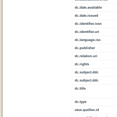
dc.date.available
dc.date.issued
dc.identifier.issn
dc.identifier.uri
dc.language.iso
dc.publisher
dc.relation.uri
dc.rights
dc.subject.ddc
dc.subject.ddc
dc.title
dc.type
utue.quellen.id