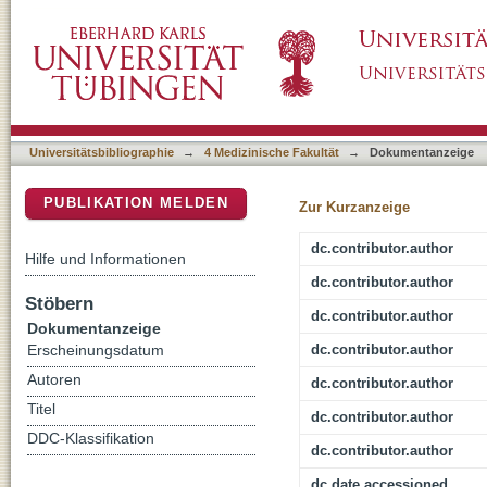
Posaconazole plasma concentrations in pediat
DSpace Repositorium (Manakin basiert)
neutropenia
Universitätsbibliographie
→
4 Medizinische Fakultät
→
Dokumentanzeige
PUBLIKATION MELDEN
Zur Kurzanzeige
dc.contributor.author
Hilfe und Informationen
dc.contributor.author
Stöbern
dc.contributor.author
Dokumentanzeige
dc.contributor.author
Erscheinungsdatum
Autoren
dc.contributor.author
Titel
dc.contributor.author
DDC-Klassifikation
dc.contributor.author
dc.date.accessioned