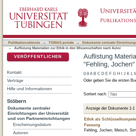
Auflistung Materialien zur Ethik in den Wiss
DSpace Repositorium (Manakin basiert)
Publikationsdienste
→
TOBIAS-portale
→
Dokumente zentraler Einrichtunge
→
Auflistung Materialien zur Ethik in den Wissenschaften nach Autor
Auflistung Materi
VERÖFFENTLICHEN
"Fehling, Jochen"
Kontakt
0-9
A
B
C
D
E
F
G
H
I
J
K
L
Verträge
Oder geben Sie die ersten Bu
Hilfe und Informationen
Sortiert nach:
Stöbern
Dokumente zentraler
Anzeige der Dokumente 1-1
Einrichtungen der Universität
und von Partnereinrichtungen
Ethik als Schlüsselkompete
Erscheinungsdatum
Fassung
Fehling, Jochen
;
Meisch, Si
Autoren