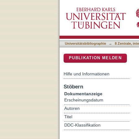
Hundert Jahre seit der G
DSpace Repositorium (Manakin b
Universitätsbibliographie
→
8 Zentrale, in
PUBLIKATION MELDEN
Hilfe und Informationen
Stöbern
Dokumentanzeige
Erscheinungsdatum
Autoren
Titel
DDC-Klassifikation