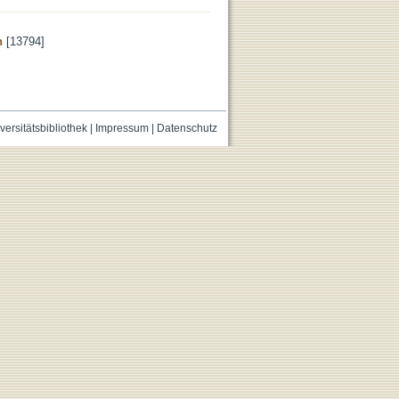
n
[13794]
versitätsbibliothek
|
Impressum
|
Datenschutz