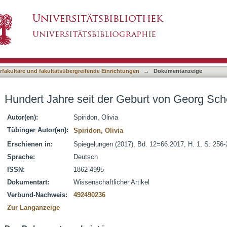
eburt von Georg Scherg
asiert)
terfakultäre und fakultätsübergreifende Einrichtungen
→
Dokumentanzeige
Hundert Jahre seit der Geburt von Georg Sch
Autor(en):
Spiridon, Olivia
Tübinger Autor(en):
Spiridon, Olivia
Erschienen in:
Spiegelungen (2017), Bd. 12=66.2017, H. 1, S. 256-
Sprache:
Deutsch
ISSN:
1862-4995
Dokumentart:
Wissenschaftlicher Artikel
Verbund-Nachweis:
492490236
Zur Langanzeige