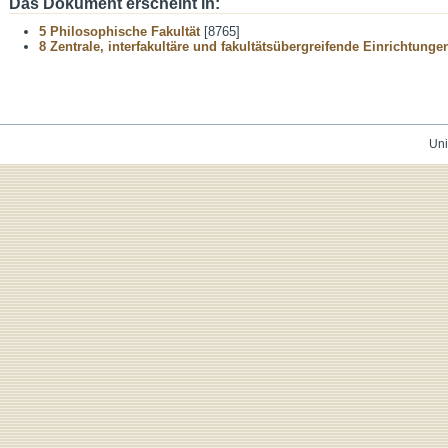
Das Dokument erscheint in:
5 Philosophische Fakultät
[8765]
8 Zentrale, interfakultäre und fakultätsübergreifende Einrichtunge
Uni