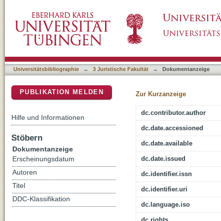
Geflüchtete Menschen in Deutschland : Präve
DSpace Repositorium (Manakin basiert)
Universitätsbibliographie
→
3 Juristische Fakultät
→
Dokumentanzeige
PUBLIKATION MELDEN
Zur Kurzanzeige
dc.contributor.author
Hilfe und Informationen
dc.date.accessioned
Stöbern
dc.date.available
Dokumentanzeige
dc.date.issued
Erscheinungsdatum
Autoren
dc.identifier.issn
Titel
dc.identifier.uri
DDC-Klassifikation
dc.language.iso
dc.rights