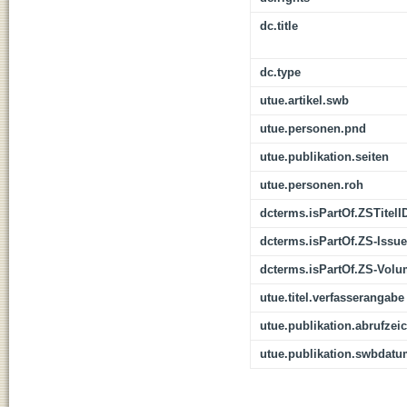
dc.title
dc.type
utue.artikel.swb
utue.personen.pnd
utue.publikation.seiten
utue.personen.roh
dcterms.isPartOf.ZSTitelI
dcterms.isPartOf.ZS-Issue
dcterms.isPartOf.ZS-Vol
utue.titel.verfasserangabe
utue.publikation.abrufzei
utue.publikation.swbdat